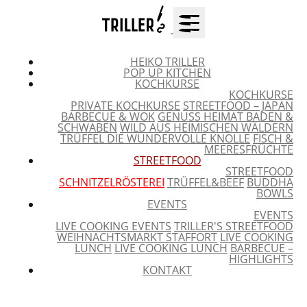
HEIKO TRILLER
POP UP KITCHEN
KOCHKURSE
KOCHKURSE
PRIVATE KOCHKURSE
STREETFOOD – JAPAN
BARBECUE & WOK
GENUSS HEIMAT BADEN &
SCHWABEN
WILD AUS HEIMISCHEN WÄLDERN
TRÜFFEL DIE WUNDERVOLLE KNOLLE
FISCH &
MEERESFRÜCHTE
STREETFOOD
STREETFOOD
SCHNITZELRÖSTEREI
TRÜFFEL&BEEF
BUDDHA
BOWLS
EVENTS
EVENTS
LIVE COOKING EVENTS
TRILLER'S STREETFOOD
WEIHNACHTSMARKT STAFFORT
LIVE COOKING
LUNCH
LIVE COOKING LUNCH
BARBECUE –
HIGHLIGHTS
KONTAKT