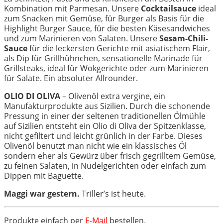
Kombination mit Parmesan. Unsere
Cocktailsauce
ideal
zum Snacken mit Gemüse, für Burger als Basis für die
Highlight Burger Sauce, für die besten Käsesandwiches
und zum Marinieren von Salaten. Unsere
Sesam-Chili-
Sauce
für die leckersten Gerichte mit asiatischem Flair,
als Dip für Grillhühnchen, sensationelle Marinade für
Grillsteaks, ideal für Wokgerichte oder zum Marinieren
für Salate. Ein absoluter Allrounder.
OLIO DI OLIVA
– Olivenöl extra vergine, ein
Manufakturprodukte aus Sizilien. Durch die schonende
Pressung in einer der seltenen traditionellen Ölmühle
auf Sizilien entsteht ein Olio di Oliva der Spitzenklasse,
nicht gefiltert und leicht grünlich in der Farbe. Dieses
Olivenöl benutzt man nicht wie ein klassisches Öl
sondern eher als Gewürz über frisch gegrilltem Gemüse,
zu feinen Salaten, in Nudelgerichten oder einfach zum
Dippen mit Baguette.
Maggi war gestern.
Triller’s ist heute.
Produkte einfach per
E-Mail
bestellen.