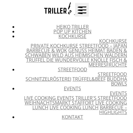
HEIKO TRILLER
POP UP KITCHEN
KOCHKURSE
KOCHKURSE
PRIVATE KOCHKURSE
STREETFOOD – JAPAN
BARBECUE & WOK
GENUSS HEIMAT BADEN &
SCHWABEN
WILD AUS HEIMISCHEN WÄLDERN
TRÜFFEL DIE WUNDERVOLLE KNOLLE
FISCH &
MEERESFRÜCHTE
STREETFOOD
STREETFOOD
SCHNITZELRÖSTEREI
TRÜFFEL&BEEF
BUDDHA
BOWLS
EVENTS
EVENTS
LIVE COOKING EVENTS
TRILLER'S STREETFOOD
WEIHNACHTSMARKT STAFFORT
LIVE COOKING
LUNCH
LIVE COOKING LUNCH
BARBECUE –
HIGHLIGHTS
KONTAKT